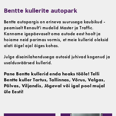
Bentte kullerite autopark
Bentte autopargis on erineva suurusega kaubikud -
peamiselt Renault'i mudelid Master ja Traffic.
Kanname igapäevaselt oma autode eest hoolt ja
hoiame neid parimas vormis, et meie kullerid oleksid
alati õigel ajal õiges kohas.
Julge disainilahendusega autosid juhivad kogenud ja
usaldusväärsed kullerid.
Pane Bentte kullerid enda heaks tööle! Telli
Bentte kuller Tartus, Tallinnas, Võrus, Valgas,
Põlvas, Viljandis, Jõgeval või igal pool mujal
üle Eesti!