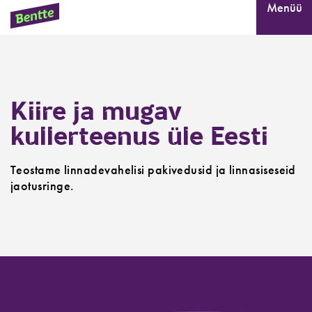
Sulge
Menüü
Kiire ja mugav
kullerteenus üle Eesti
Teostame linnadevahelisi pakivedusid ja linnasiseseid
jaotusringe.