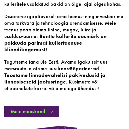
kulleritele usaldatud pakid on õigel ajal õiges kohas.
Disainime igapäevaselt oma teenust ning investeerime
oma tarkvara ja tehnoloogia arendamisesse. Meie
teenus peab olema lihtne, mugav, kiire ja
usaldusväärne.
Bentte kullerite eesmärk on
pakkuda parimat kullerteenuse
kliendikogemust!
Tegutseme täna üle Eesti. Avame igakuiselt uusi
marsruute ja otsime uusi koostööpartnereid.
Teostame linnadevahelisi pakivedusid ja
linnasiseseid jaotusringe.
Küsimuste või
ettepanekute korral võta meiega ühendust!
Meie meeskond