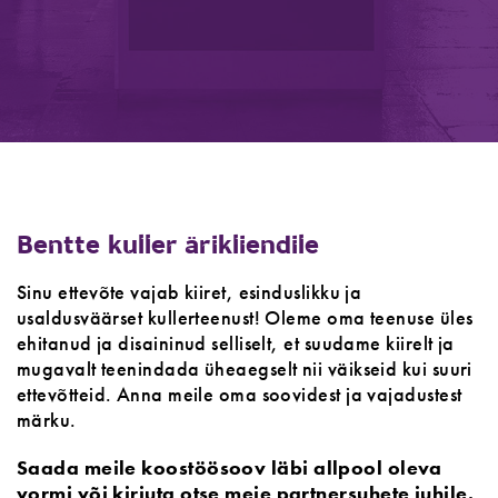
Bentte kuller ärikliendile
Sinu ettevõte vajab kiiret, esinduslikku ja
usaldusväärset kullerteenust! Oleme oma teenuse üles
ehitanud ja disaininud selliselt, et suudame kiirelt ja
mugavalt teenindada üheaegselt nii väikseid kui suuri
ettevõtteid. Anna meile oma soovidest ja vajadustest
märku.
Saada meile koostöösoov läbi allpool oleva
vormi või kirjuta otse meie partnersuhete juhile.